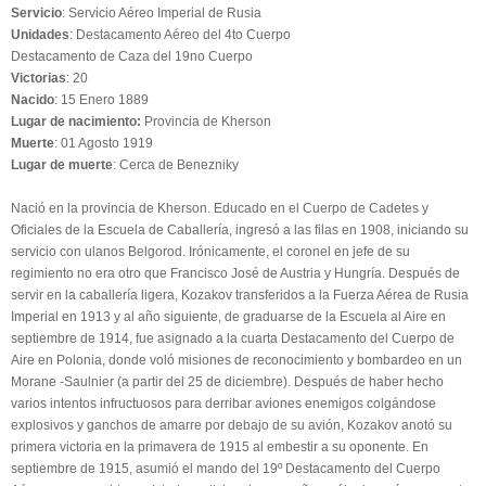
Servicio
: Servicio Aéreo Imperial de Rusia
Unidades
: Destacamento Aéreo del 4to Cuerpo
Destacamento de Caza del 19no Cuerpo
Victorias
: 20
Nacido
: 15 Enero 1889
Lugar de nacimiento:
Provincia de Kherson
Muerte
: 01 Agosto 1919
Lugar de muerte
: Cerca de Benezniky
Nació en la provincia de Kherson. Educado en el Cuerpo de Cadetes y
Oficiales de la Escuela de Caballería, ingresó a las filas en 1908, iniciando su
servicio con ulanos Belgorod. Irónicamente, el coronel en jefe de su
regimiento no era otro que Francisco José de Austria y Hungría. Después de
servir en la caballería ligera, Kozakov transferidos a la Fuerza Aérea de Rusia
Imperial en 1913 y al año siguiente, de graduarse de la Escuela al Aire en
septiembre de 1914, fue asignado a la cuarta Destacamento del Cuerpo de
Aire en Polonia, donde voló misiones de reconocimiento y bombardeo en un
Morane -Saulnier (a partir del 25 de diciembre). Después de haber hecho
varios intentos infructuosos para derribar aviones enemigos colgándose
explosivos y ganchos de amarre por debajo de su avión, Kozakov anotó su
primera victoria en la primavera de 1915 al embestir a su oponente. En
septiembre de 1915, asumió el mando del 19º Destacamento del Cuerpo