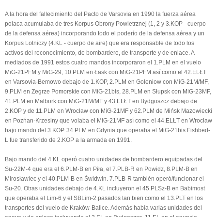
A la hora del fallecimiento del Pacto de Varsovia en 1990 la fuerza aérea
polaca acumulaba de tres Korpus Obrony Powietrznej (1, 2 y 3.KOP - cuerpo
de la defensa aérea) incorporando todo el poderío de la defensa aérea y un
Korpus Lotniczy (4.KL - cuerpo de aire) que era responsable de todo los
activos del reconocimiento, de bombardero, de transporte y de enlace. A
mediados de 1991 estos cuatro mandos incorporaron el 1.PLM en el vuelo
MiG-21PFM y MiG-29, 10.PLM en Łask con MiG-21PFM así como el 42.ELŁT
en Varsovia-Bemowo debajo de 1.KOP, 2.PLM en Goleniow con MiG-21M/MF,
9.PLM en Zegrze Pomorskie con MiG-21bis, 28.PLM en Słupsk con MiG-23MF,
41.PLM en Malbork con MiG-21M/MF y 43.ELŁT en Bydgoszcz debajo de
2.KOP y de 11.PLM en Wrocław con MiG-21MF y 62.PLM de Mińsk Mazowiecki
en Pozńan-Krzesiny que volaba el MiG-21MF así como el 44.ELŁT en Wrocław
bajo mando del 3.KOP. 34.PLM en Gdynia que operaba el MiG-21bis Fishbed-
L fue transferido de 2.KOP a la armada en 1991.
Bajo mando del 4.KL operó cuatro unidades de bombardero equipadas del
Su-22M-4 que era el 6.PLM-B en Piła, el 7.PLB-R en Powidz, 8.PLM-B en
Mirosławiec y el 40.PLM-B en Świdwin. 7.PLB-R también operó/funcionar el
Su-20. Otras unidades debajo de 4.KL incluyeron el 45.PLSz-B en Babimost
que operaba el Lim-6 y el SBLim-2 pasados tan bien como el 13.PLT en los
transportes del vuelo de Kraków-Balice. Además había varias unidades del