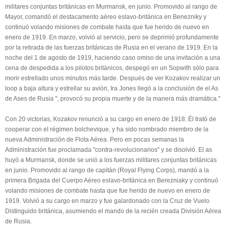
militares conjuntas británicas en Murmansk, en junio. Promovido al rango de
Mayor, comandó el destacamento aéreo eslavo-británica en Benezniky y
continuó volando misiones de combate hasta que fue herido de nuevo en
enero de 1919. En marzo, volvió al servicio, pero se deprimió profundamente
por la retirada de las fuerzas británicas de Rusia en el verano de 1919. En la
noche del 1 de agosto de 1919, haciendo caso omiso de una invitación a una
cena de despedida a los pilotos británicos, despegó en un Sopwith sólo para
morir estrellado unos minutos más tarde. Después de ver Kozakov realizar un
loop a baja altura y estrellar su avión, Ira Jones llegó a la conclusión de el As
de Ases de Rusia ", provocó su propia muerte y de la manera más dramática."
Con 20 victorias, Kozakov renunció a su cargo en enero de 1918. Él trató de
cooperar con el régimen bolchevique, y ha sido nombrado miembro de la
nueva Administración de Flota Aérea. Pero en pocas semanas la
Administración fue proclamada "contra-revolucionarios" y se disolvió. El as
huyó a Murmansk, donde se unió a los fuerzas militares conjuntas británicas
en junio. Promovido al rango de capitán (Royal Flying Corps), mandó a la
primera Brigada del Cuerpo Aéreo eslavo-británica en Berezniaky y continuó
volando misiones de combate hasta que fue herido de nuevo en enero de
1919. Volvió a su cargo en marzo y fue galardonado con la Cruz de Vuelo
Distinguido británica, asumiendo el mando de la recién creada División Aérea
de Rusia.