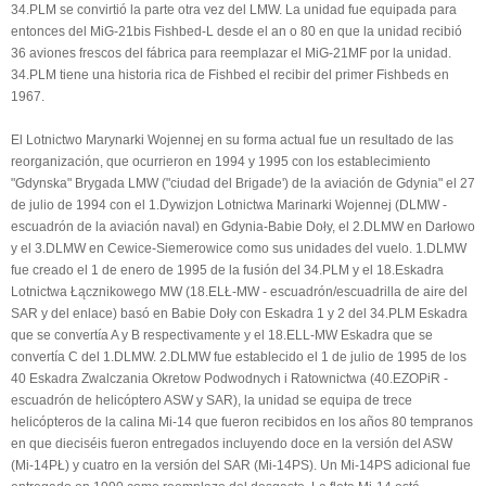
34.PLM se convirtió la parte otra vez del LMW. La unidad fue equipada para
entonces del MiG-21bis Fishbed-L desde el an o 80 en que la unidad recibió
36 aviones frescos del fábrica para reemplazar el MiG-21MF por la unidad.
34.PLM tiene una historia rica de Fishbed el recibir del primer Fishbeds en
1967.
El Lotnictwo Marynarki Wojennej en su forma actual fue un resultado de las
reorganización, que ocurrieron en 1994 y 1995 con los establecimiento
"Gdynska" Brygada LMW ("ciudad del Brigade') de la aviación de Gdynia" el 27
de julio de 1994 con el 1.Dywizjon Lotnictwa Marinarki Wojennej (DLMW -
escuadrón de la aviación naval) en Gdynia-Babie Doły, el 2.DLMW en Darłowo
y el 3.DLMW en Cewice-Siemerowice como sus unidades del vuelo. 1.DLMW
fue creado el 1 de enero de 1995 de la fusión del 34.PLM y el 18.Eskadra
Lotnictwa Łącznikowego MW (18.ELŁ-MW - escuadrón/escuadrilla de aire del
SAR y del enlace) basó en Babie Doły con Eskadra 1 y 2 del 34.PLM Eskadra
que se convertía A y B respectivamente y el 18.ELL-MW Eskadra que se
convertía C del 1.DLMW. 2.DLMW fue establecido el 1 de julio de 1995 de los
40 Eskadra Zwalczania Okretow Podwodnych i Ratownictwa (40.EZOPiR -
escuadrón de helicóptero ASW y SAR), la unidad se equipa de trece
helicópteros de la calina Mi-14 que fueron recibidos en los años 80 tempranos
en que dieciséis fueron entregados incluyendo doce en la versión del ASW
(Mi-14PŁ) y cuatro en la versión del SAR (Mi-14PS). Un Mi-14PS adicional fue