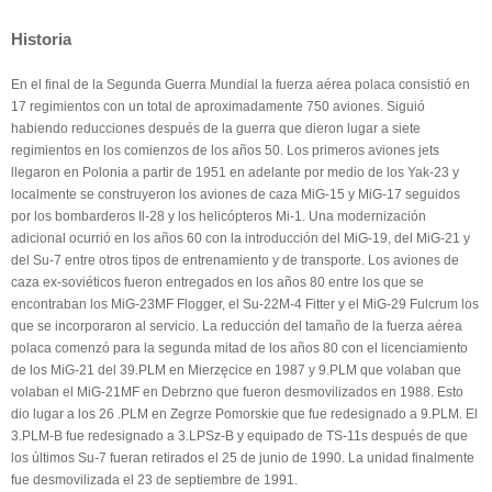
Historia
En el final de la Segunda Guerra Mundial la fuerza aérea polaca consistió en
17 regimientos con un total de aproximadamente 750 aviones. Siguió
habiendo reducciones después de la guerra que dieron lugar a siete
regimientos en los comienzos de los años 50. Los primeros aviones jets
llegaron en Polonia a partir de 1951 en adelante por medio de los Yak-23 y
localmente se construyeron los aviones de caza MiG-15 y MiG-17 seguidos
por los bombarderos Il-28 y los helicópteros Mi-1. Una modernización
adicional ocurrió en los años 60 con la introducción del MiG-19, del MiG-21 y
del Su-7 entre otros
tipos de
entrenamiento y de transporte. Los aviones de
caza ex-soviéticos fueron entregados en los años 80 entre los que se
encontraban los MiG-23MF Flogger, el Su-22M-4 Fitter y el MiG-29 Fulcrum los
que se incorporaron al servicio. La reducción del tamaño de la fuerza aérea
polaca comenzó para la segunda mitad de los años 80 con el licenciamiento
de los
MiG-21 del
39.PLM en Mierzęcice en 1987 y 9.PLM que volaban que
volaban el MiG-21MF en Debrzno que fueron desmovilizados en 1988. Esto
dio lugar a los 26 .PLM en Zegrze Pomorskie que fue redesignado a 9.PLM. El
3.PLM-B fue redesignado a 3.LPSz-B y equipado de TS-11s después de que
los últimos Su-7 fueran retirados el 25 de junio de 1990. La unidad finalmente
fue desmovilizada el 23 de septiembre de 1991.