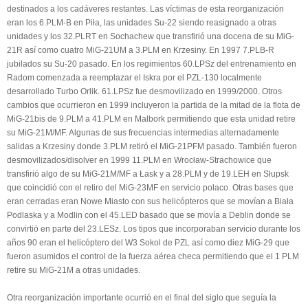
destinados a los cadáveres restantes. Las víctimas de esta reorganización
eran los 6.PLM-B en Piła, las unidades Su-22 siendo reasignado a otras
unidades y los 32.PLRT en Sochachew que transfirió una docena de su MiG-
21R así como cuatro MiG-21UM a 3.PLM en Krzesiny. En 1997 7.PLB-R
jubilados su Su-20 pasado. En los regimientos 60.LPSz del entrenamiento en
Radom comenzada a reemplazar el Iskra por el PZL-130 localmente
desarrollado Turbo Orlik. 61.LPSz fue desmovilizado en 1999/2000. Otros
cambios que ocurrieron en 1999 incluyeron la partida de la mitad de la flota de
MiG-21bis de 9.PLM a 41.PLM en Malbork permitiendo que esta unidad retire
su MiG-21M/MF. Algunas de sus frecuencias intermedias alternadamente
salidas a Krzesiny donde 3.PLM retiró el MiG-21PFM pasado. También fueron
desmovilizados/disolver en 1999 11.PLM en Wrocław-Strachowice que
transfirió algo de su MiG-21M/MF a Łask y a 28.PLM y de 19.LEH en Słupsk
que coincidió con el retiro del MiG-23MF en servicio polaco. Otras bases que
eran cerradas eran Nowe Miasto con sus helicópteros que se movían a Biała
Podlaska y a Modlin con el 45.LED basado que se movía a Deblin donde se
convirtió en parte del 23.LESz. Los tipos que incorporaban servicio durante los
años 90 eran el helicóptero del W3 Sokol de PZL así como diez MiG-29 que
fueron asumidos el control de la fuerza aérea checa permitiendo que el 1 PLM
retire su MiG-21M a otras unidades.
Otra reorganización importante ocurrió en el final del siglo que seguía la