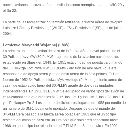
nuevos aviones de caza serán necesitados como reemplazo para el MiG-29 y
el Su-22.
La parte de las reorganización también retitulaba la fuerza aérea de "Wojska
Lotnicze i Obrony Powietrznej" (WliOP) a "Siły Powietrzne" (SP) el 1 de julio de
2004.
Lotnictwo Marynarki Wojennej (LMW)
La primera unidad del avión de caza de la fuerza aérea naval polaca fue el
30.Pułk Lotniczy MW (30.PLMW - regimiento de la aviación naval), que fue
establecido en Słupsk en 1949. En 1951 esta unidad fue puesta bajo mando
del 33.Dywizja Lotnictwa MW (33.DLMW - división de aire naval) que era
responsable de apoyo aéreo y de defensa aérea de la flota polaca. El 1 de
febrero de 1952 34.Pułk Lotnictwa Myśliwskiego (PLM - regimiento aéreo de
caza) fue establecido fuera del 30.PLMW aparte de dos otras unidades
independientes. En 1956 33.DLMW fue equipado de varios tipos del avión de
caza/combatiente que eran los MiG-15, los Lim-1 y los Lim-2, los Il-28, los Il-10
y el Polikarpov Po-2. Los primeros helicópteros llegaron en 1958 por medio de
un número de SM-1 localmente montado. Después de que el mando de
34.PLM fuera pasado a la fuerza aérea polaca en 1963 que el único tipo
restante del avión de caza era 38 Lim-6bis que soldiered conectado hasta
1988 en que el tipo fue retirado con el 7.PLM-B en Siemerowice. En 1991