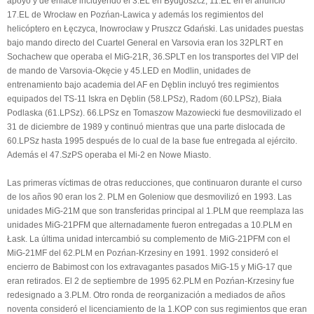
apoyo y de enlace incluyendo el 3.EL en Bydgoszcz, 11.EL en el anuncio
17.EL de Wrocław en Pozńan-Lawica y además los regimientos del
helicóptero en Łęczyca, Inowrocław y Pruszcz Gdański. Las unidades puestas
bajo mando directo del Cuartel General en Varsovia eran los 32PLRT en
Sochachew que operaba el MiG-21R, 36.SPLT en los transportes del VIP del
de mando de Varsovia-Okęcie y 45.LED en Modlin, unidades de
entrenamiento bajo academia del AF en Dęblin incluyó tres regimientos
equipados del TS-11 Iskra en Dęblin (58.LPSz), Radom (60.LPSz), Biała
Podlaska (61.LPSz). 66.LPSz en Tomaszow Mazowiecki fue desmovilizado el
31 de diciembre de 1989 y continuó mientras que una parte dislocada de
60.LPSz hasta 1995 después de lo cual de la base fue entregada al ejército.
Además el 47.SzPS operaba el Mi-2 en Nowe Miasto.
Las primeras víctimas de otras reducciones, que continuaron durante el curso
de los años 90 eran los 2. PLM en Goleniow que desmovilizó en 1993. Las
unidades MiG-21M que son transferidas principal al 1.PLM que reemplaza las
unidades MiG-21PFM que alternadamente fueron entregadas a 10.PLM en
Łask. La última unidad intercambió su complemento de MiG-21PFM con el
MiG-21MF del 62.PLM en Pozńan-Krzesiny en 1991. 1992 consideró el
encierro de Babimost con los extravagantes pasados MiG-15 y MiG-17 que
eran retirados. El 2 de septiembre de 1995 62.PLM en Pozńan-Krzesiny fue
redesignado a 3.PLM. Otro ronda de reorganización a mediados de años
noventa consideró el licenciamiento de la 1.KOP con sus regimientos que eran