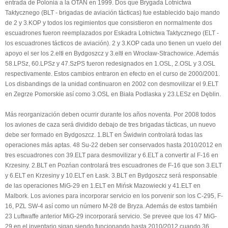
entrada de Polonia a la OTAN en 1999. Dos que Brygada Lotnictwa
Taktycznego (BLT - brigadas de aviación tácticas) fue establecido bajo mando
de 2 y 3.KOP y todos los regimientos que consistieron en normalmente dos
escuadrones fueron reemplazados por Eskadra Lotnictwa Taktycznego (ELT -
los escuadrones tácticos de aviación). 2 y 3.KOP cada uno tienen un vuelo del
apoyo el ser los 2.eltł en Bydgoszcz y 3.eltł en Wrocław-Strachowice. Además
58.LPSz, 60.LPSz y 47.SzPS fueron redesignados en 1.OSL, 2.OSL y 3.OSL
respectivamente. Estos cambios entraron en efecto en el curso de 2000/2001.
Los disbandings de la unidad continuaron en 2002 con desmovilizar el 9.ELT
en Zegrze Pomorskie así como 3.OSL en Biała Podlaska y 23.LESz en Dęblin.
Más reorganización deben ocurrir durante los años noventa. Por 2008 todos
los aviones de caza será dividido debajo de tres brigadas tácticas, un nuevo
debe ser formado en Bydgoszcz. 1.BLT en Świdwin controlará todas las
operaciones más aptas. 48 Su-22 deben ser conservados hasta 2010/2012 en
tres escuadrones con 39.ELT para desmovilizar y 6.ELT a convertir al F-16 en
Krzesiny. 2.BLT en Pozńan controlará tres escuadrones de F-16 que son 3.ELT
y 6.ELT en Krzesiny y 10.ELT en Łask. 3.BLT en Bydgoszcz será responsable
de las operaciones MiG-29 en 1.ELT en Mińsk Mazowiecki y 41.ELT en
Malbork. Los aviones para incorporar servicio en los porvenir son los C-295, F-
16, PZL SW-4 así como un número M-28 de Bryza. Además de estos también
23 Luftwaffe anterior MiG-29 incorporará servicio. Se prevee que los 47 MiG-
29 en el inventario sigan siendo funcionando hasta 2010/2012 cuando 36